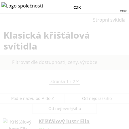
CZK
MENU
Stropní svítidla
Klasická křišťálová
svítidla
Filtrovat dle dostupnosti, ceny, výrobce
Podle názvu od A do Z
Od nejdražšího
Od nejlevnějšího
Křišťálový lustr Ella