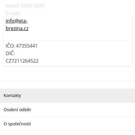
Mobil: 604318591
E-mail:
info@eta-
brezina.cz
IČO: 47355441
DIČ:
CZ7211264522
Kontakty
Osobní odběr
O společnosti