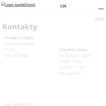
CZK
MENU
Úvod
Kontakty
Prodejna Třebíč
Smila Osovského
15/23
Otevírací doba:
674 01 Třebíč
Po-Pá 8:30 - 12:00
13:00 - 17:00
So 8:30 - 11:00
Ne: Zavřeno
Tel.: 568 843 677