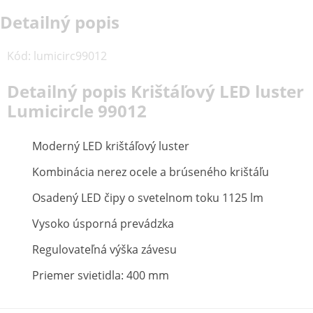
Detailný popis
Kód
:
lumicirc99012
Detailný popis Krištáľový LED luster
Lumicircle 99012
Moderný
LED
krištáľový
luster
Kombinácia nerez
ocele
a
brúseného
krištáľu
Osadený
LED
čipy
o
svetelnom
toku
1125
lm
Vysoko
úsporná prevádzka
Regulovateľná
výška
závesu
Priemer
svietidla
:
400
mm