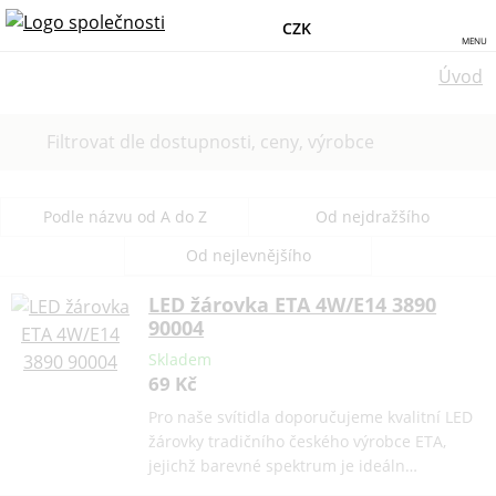
CZK
MENU
Úvod
Filtrovat dle dostupnosti, ceny, výrobce
Podle názvu od A do Z
Od nejdražšího
Od nejlevnějšího
LED žárovka ETA 4W/E14 3890
90004
Skladem
69 Kč
Pro naše svítidla doporučujeme kvalitní LED
žárovky tradičního českého výrobce ETA,
jejichž barevné spektrum je ideáln…